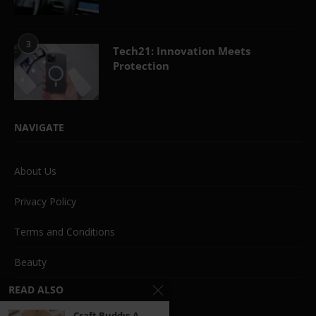
3
Tech21: Innovation Meets
Protection
NAVIGATE
About Us
Privacy Policy
Terms and Conditions
Beauty
READ ALSO
Life Style
Craft Buddy: A