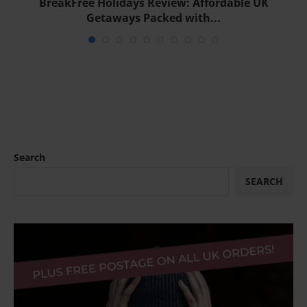
e
BreakFree Holidays Review: Affordable UK
Getaways Packed with...
Search
SEARCH